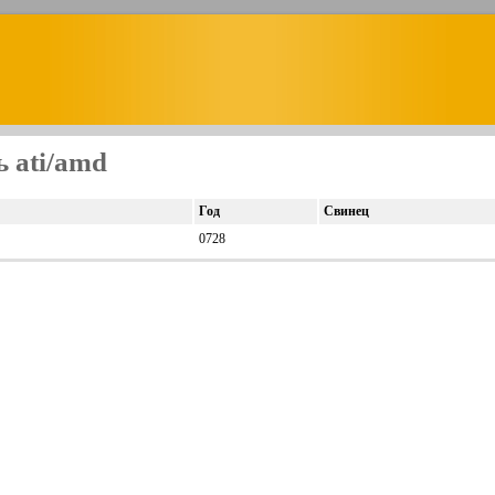
 ati/amd
Год
Свинец
0728