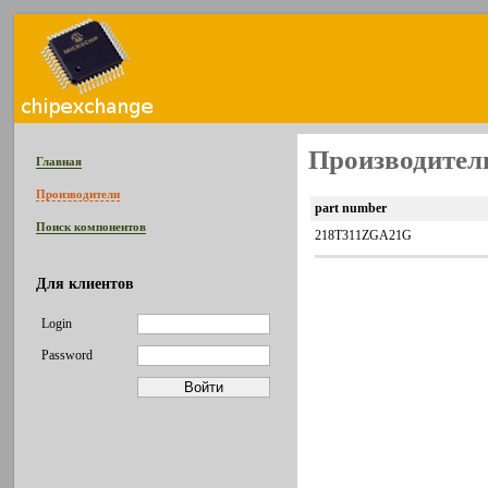
Производитель
Главная
Производители
part number
Поиск компонентов
218T311ZGA21G
Для клиентов
Login
Password