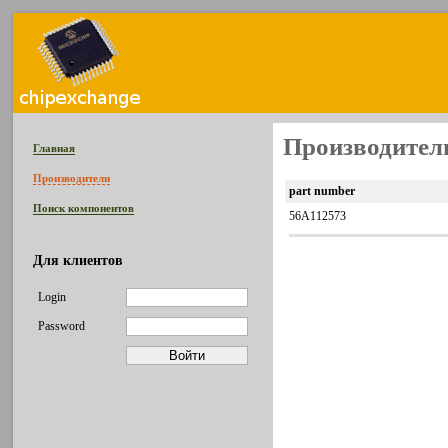
Производител
Главная
Производители
part number
Поиск компонентов
56A112573
Для клиентов
Login
Password