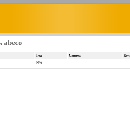
 abeco
Год
Свинец
Кол
N/A