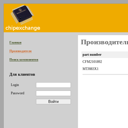
Производител
Главная
Производители
part number
Поиск компонентов
CFM2101892
MTJ883X1
Для клиентов
Login
Password