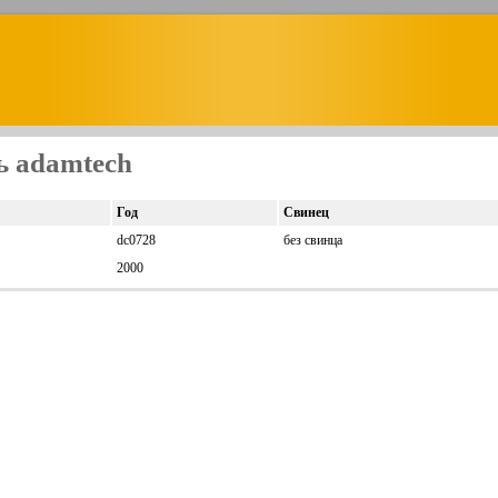
ь adamtech
Год
Свинец
dc0728
без свинца
2000