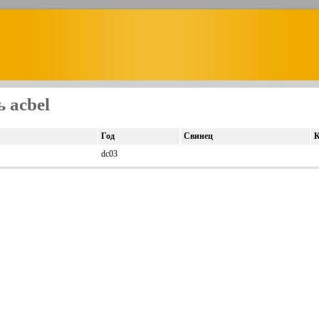
 acbel
Год
Свинец
К
dc03