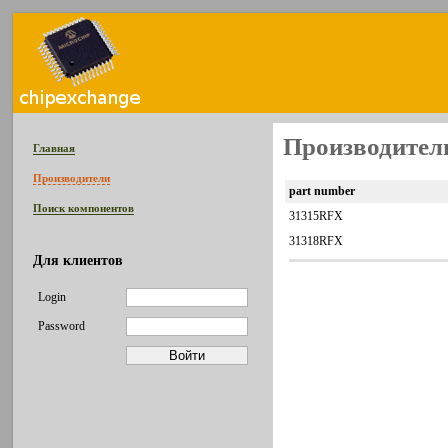
Производител
Главная
Производители
part number
Поиск компонентов
31315RFX
31318RFX
Для клиентов
Login
Password