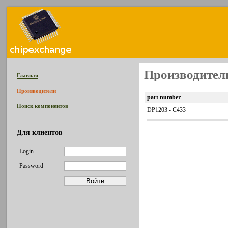
Производитель
Главная
Производители
part number
Поиск компонентов
DP1203 - C433
Для клиентов
Login
Password