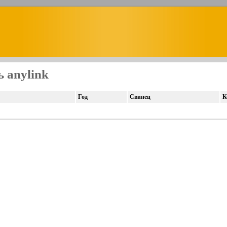
 anylink
Год
Свинец
К