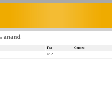
ь anand
Год
Свинец
dc02