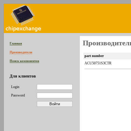
Производител
Главная
Производители
part number
Поиск компонентов
ACU50751S3CTR
Для клиентов
Login
Password