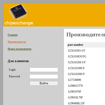
Производител
Главная
Производители
part number
Поиск компонентов
A25L010O-UF
A25L010OUFG
Для клиентов
A25L032M-UF
A25L032MUF
Login
A25L032MUF
Password
A27530890
A290021T70
A2901070F
A29010L70F
A29040BL55F