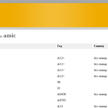
ь amic
Год
Свинец
dc12+
без свинца
dc11+
без свинца
dc11+
без свинца
dc12+
без свинца
98
01
dc0438
без свинца
dc0705
dc13
без свинца