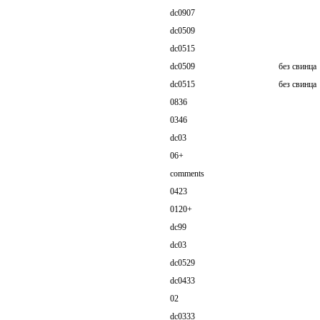
dc0907
dc0509
dc0515
dc0509
без свинца
dc0515
без свинца
0836
0346
dc03
06+
comments
0423
0120+
dc99
dc03
dc0529
dc0433
02
dc0333