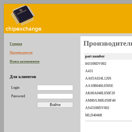
Производитель
Главная
Производители
part number
Поиск компонентов
043108DV002
A431
Для клиентов
AA05A024L120S
AA10B046L050SE
Login
AK60A048L050F20
Password
AM80A300L050F40
AS43108DV002
MLD40408