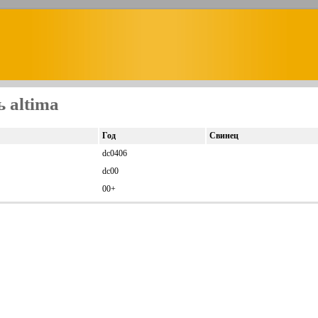
 altima
Год
Свинец
dc0406
dc00
00+