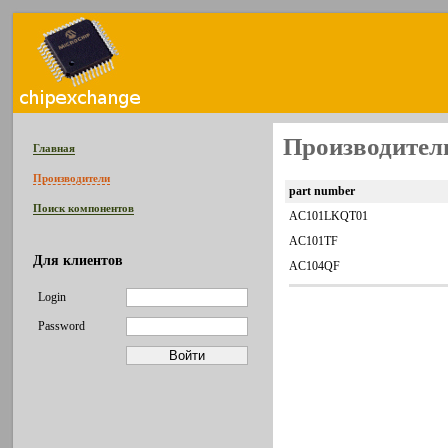
Производитель
Главная
Производители
part number
Поиск компонентов
AC101LKQT01
AC101TF
Для клиентов
AC104QF
Login
Password