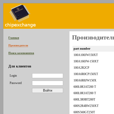
Производитель
Главная
Производители
part number
Поиск компонентов
100A100JW150XT
100A160JW-150XT
Для клиентов
100A2R2CP
100A6R0CP150XT
Login
100A6R8JW150X
Password
600L0R3AT200 T
600L0R3AT200 T
600L3R9BT200T
600S2R4BW250XT
600S560GT250T