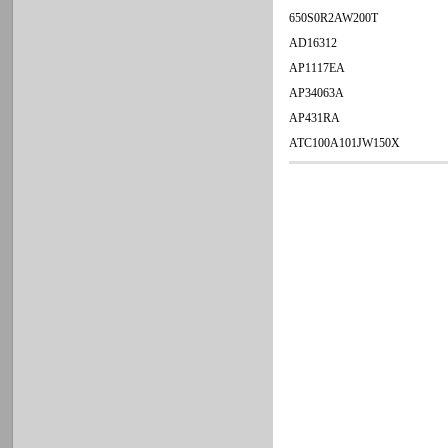
650S0R2AW200T
AD16312
AP1117EA
AP34063A
AP431RA
ATC100A101JW150X