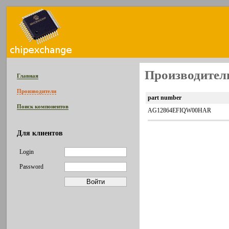
Производител
Главная
Производители
part number
Поиск компонентов
AG12864EFIQW00HAR
Для клиентов
Login
Password