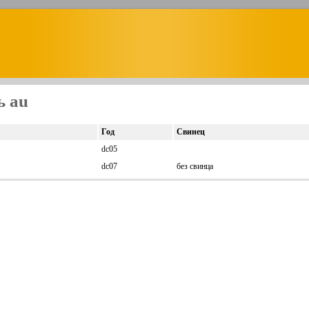
ь au
Год
Свинец
dc05
dc07
без свинца