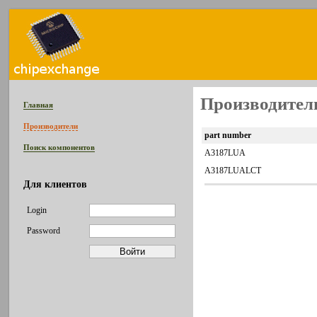
Производител
Главная
Производители
part number
Поиск компонентов
A3187LUA
A3187LUALCT
Для клиентов
Login
Password