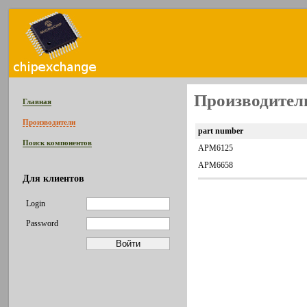
Производител
Главная
Производители
part number
Поиск компонентов
APM6125
APM6658
Для клиентов
Login
Password