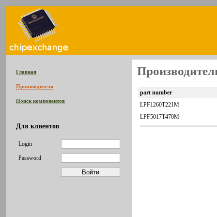
Производитель
Главная
Производители
part number
Поиск компонентов
LPF1260T221M
LPF5017T470M
Для клиентов
Login
Password