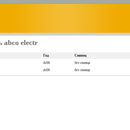
 abco electr
Год
Свинец
dc06
без свинца
dc06
без свинца