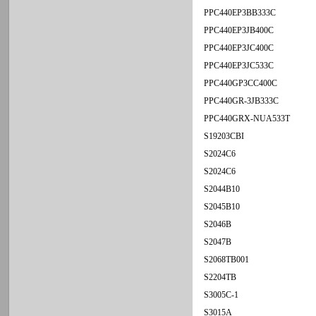
PPC440EP3BB333C
PPC440EP3JB400C
PPC440EP3JC400C
PPC440EP3JC533C
PPC440GP3CC400C
PPC440GR-3JB333C
PPC440GRX-NUA533T
S19203CBI
S2024C6
S2024C6
S2044B10
S2045B10
S2046B
S2047B
S2068TB001
S2204TB
S3005C-1
S3015A