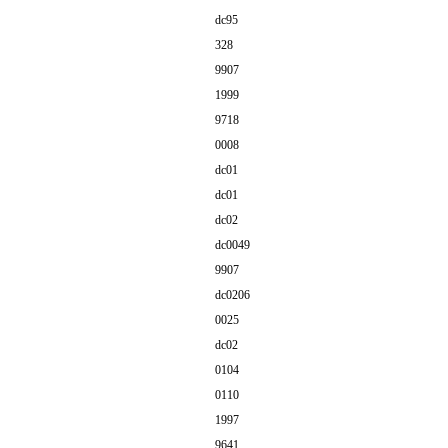
dc95
328
9907
1999
9718
0008
dc01
dc01
dc02
dc0049
9907
dc0206
0025
dc02
0104
0110
1997
9641