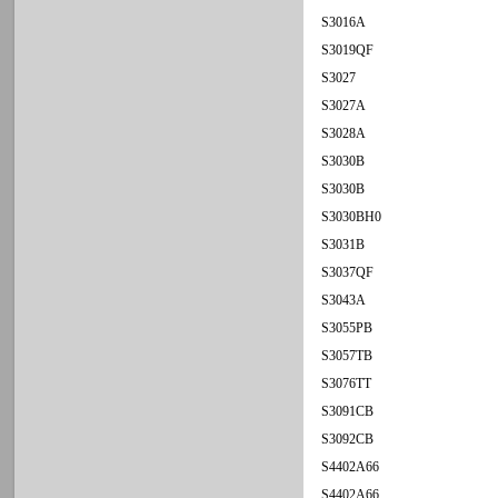
S3016A
S3019QF
S3027
S3027A
S3028A
S3030B
S3030B
S3030BH0
S3031B
S3037QF
S3043A
S3055PB
S3057TB
S3076TT
S3091CB
S3092CB
S4402A66
S4402A66