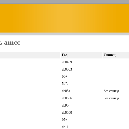
ь amcc
Год
Свинец
dc0439
dc0303
09+
N/A
dc05+
без свинца
dc0536
без свинца
dc95
dc0550
07+
dc11