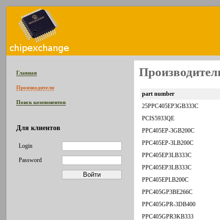
Производител
Главная
Производители
part number
Поиск компонентов
25PPC405EP3GB333C
PCIS5933QE
Для клиентов
PPC405EP-3GB200C
PPC405EP-3LB200C
Login
PPC405EP3LB333C
Password
PPC405EP3LB333C
PPC405EPLB200C
PPC405GP3BE266C
PPC405GPR-3DB400
PPC405GPR3KB333