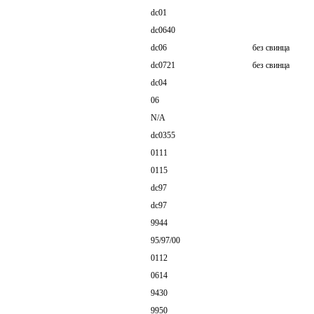
dc01
dc0640
dc06
без свинца
dc0721
без свинца
dc04
06
N/A
dc0355
0111
0115
dc97
dc97
9944
95/97/00
0112
0614
9430
9950