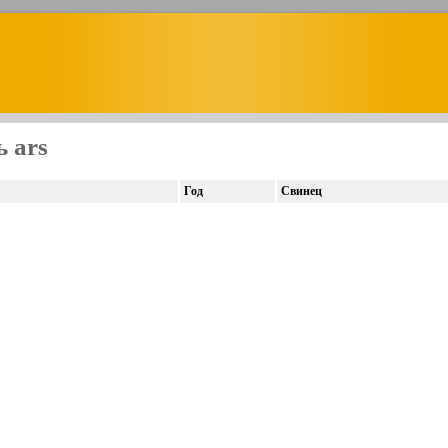
 ars
Год
Свинец