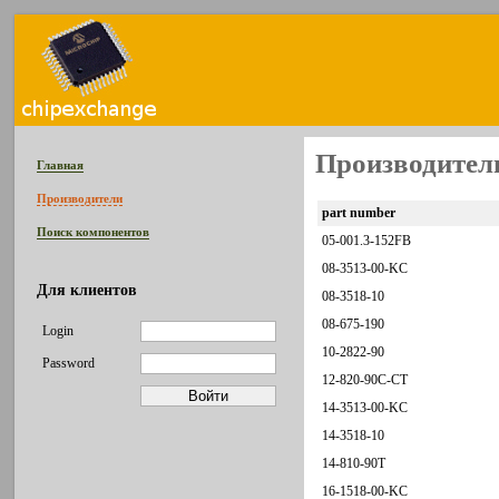
Производитель
Главная
Производители
part number
Поиск компонентов
05-001.3-152FB
08-3513-00-KC
Для клиентов
08-3518-10
08-675-190
Login
10-2822-90
Password
12-820-90C-CT
14-3513-00-KC
14-3518-10
14-810-90T
16-1518-00-KC