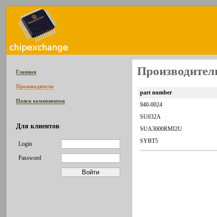
Производитель
Главная
Производители
part number
Поиск компонентов
940-0024
SU032A
Для клиентов
SUA3000RMI2U
SYBT5
Login
Password