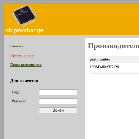
Производитель 
Главная
Производители
part number
Поиск компонентов
139643-80ATG120
Для клиентов
Login
Password