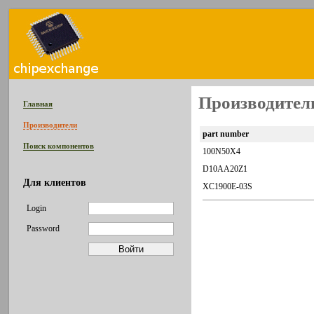
Производител
Главная
Производители
part number
Поиск компонентов
100N50X4
D10AA20Z1
Для клиентов
XC1900E-03S
Login
Password