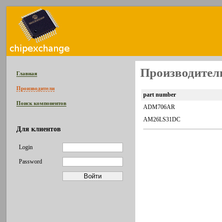
Производитель
Главная
Производители
part number
Поиск компонентов
ADM706AR
AM26LS31DC
Для клиентов
Login
Password