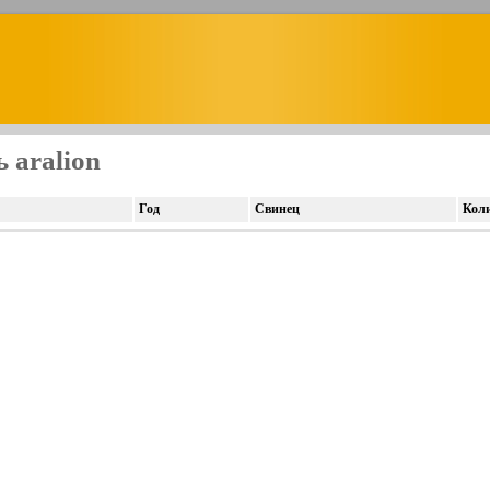
 aralion
Год
Свинец
Кол