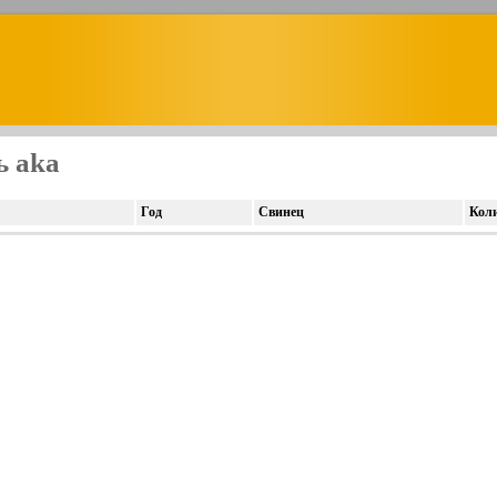
ь aka
Год
Свинец
Кол