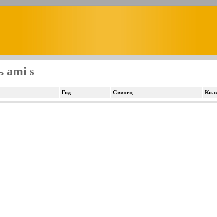
 ami s
Год
Свинец
Кол