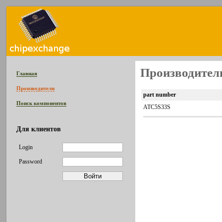
Производитель
Главная
Производители
part number
Поиск компонентов
ATC5S33S
Для клиентов
Login
Password