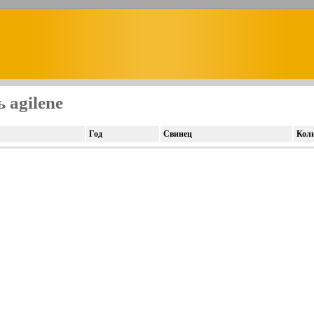
 agilene
Год
Свинец
Кол