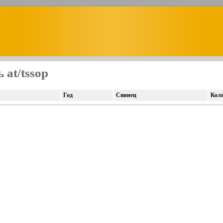
 at/tssop
Год
Свинец
Кол