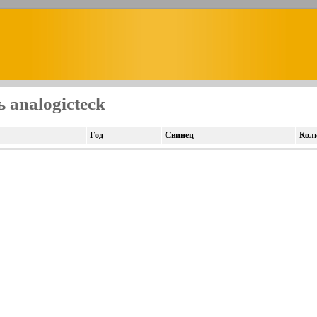
 analogicteck
Год
Свинец
Кол