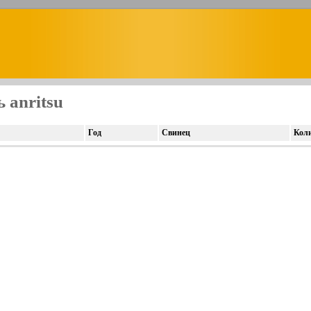
 anritsu
Год
Свинец
Кол