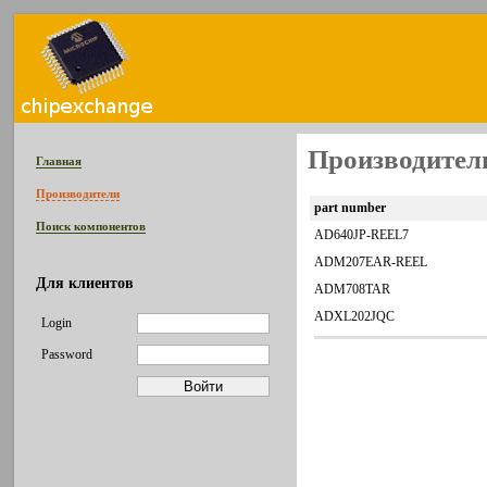
Производитель
Главная
Производители
part number
Поиск компонентов
AD640JP-REEL7
ADM207EAR-REEL
Для клиентов
ADM708TAR
ADXL202JQC
Login
Password