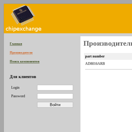
Производитель
Главная
Производители
part number
Поиск компонентов
AD8016ARB
Для клиентов
Login
Password