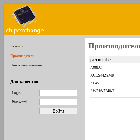
Производител
Главная
Производители
part number
Поиск компонентов
A08LC
ACCS44ZSMR
Для клиентов
AL45
AWP16-7240-T
Login
Password