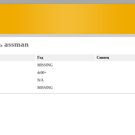
ь assman
Год
Свинец
MISSING
dc00+
N/A
MISSING