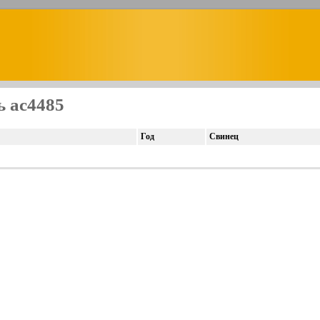
ь ac4485
Год
Свинец