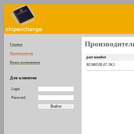
Производител
Главная
Производители
part number
Поиск компонентов
RC0805JR-07-3K3
Для клиентов
Login
Password