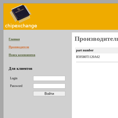
Производитель
Главная
Производители
part number
Поиск компонентов
B59580T1120A62
Для клиентов
Login
Password