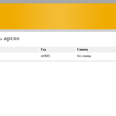
 apcos
Год
Свинец
dc0605
без свинца