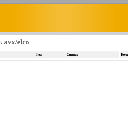
 avx/elco
Год
Свинец
Кол