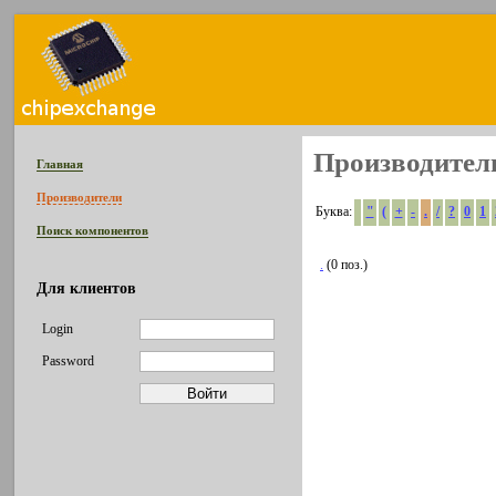
Производител
Главная
Производители
Буква:
"
(
+
-
.
/
?
0
1
Поиск компонентов
.
(0 поз.)
Для клиентов
Login
Password