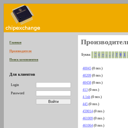
Производител
Главная
Производители
Буква:
"
(
+
-
.
/
?
0
1
Поиск компонентов
40045
(0 поз.)
Для клиентов
40209
(0 поз.)
40458
(0 поз.)
Login
413
(0 поз.)
Password
4.1nh
(0 поз.)
445
(0 поз.)
459014
(0 поз.)
461009
(0 поз.)
461064
(0 поз.)